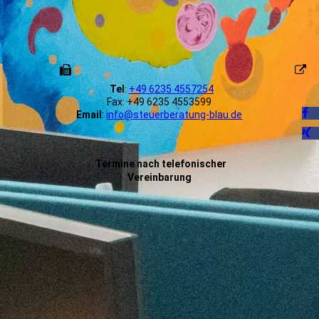
Tel
:
+49 6235 4557254
Fax: +49 6235 4553599
Email
:
info@steuerberatung-blau.de
Termine nach telefonischer
Vereinbarung