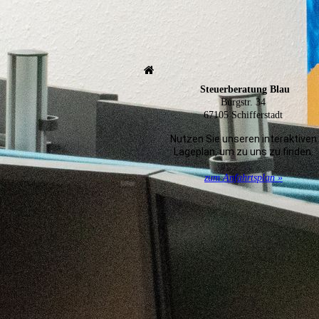
Steuerberatung Blau
Burgstr. 34
67105 Schifferstadt
Nutzen Sie unseren interaktiven
La­ge­plan, um zu uns zu finden.
zum Anfahrtsplan »